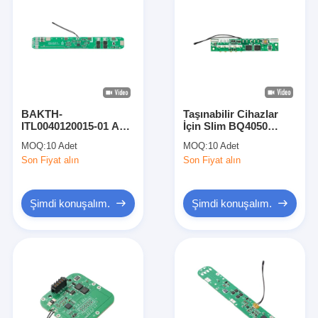
BAKTH-
Taşınabilir Cihazlar
ITL0040120015-01 Aşırı
İçin Slim BQ4050
akım koruması ile 4S
Tabanlı 4S 5A Lityum
MOQ:
10 Adet
MOQ:
10 Adet
Lityum Batarya Kartı
Pil BMS BAKTH-
Son Fiyat alın
Son Fiyat alın
BMS Modülü
ITL0040050019-01
Şimdi konuşalım.
Şimdi konuşalım.
Evde
Ürün
Videolar