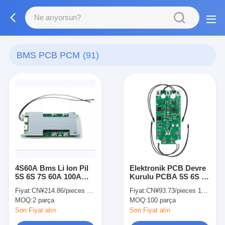
BMS PCB PCM
(91)
4S60A Bms Li Ion Pil
Elektronik PCB Devre
5S 6S 7S 60A 100A
Kurulu PCBA 5S 6S 7s
150A 200A E Bisiklet
60A PCM E Bisiklet
Fiyat:
CN¥214.86/pieces 2-49 pieces
Fiyat:
CN¥93.73/pieces 100-999 pieces
için
için LiFePO4 Pil
MOQ:
2 parça
MOQ:
100 parça
Son Fiyat alın
Son Fiyat alın