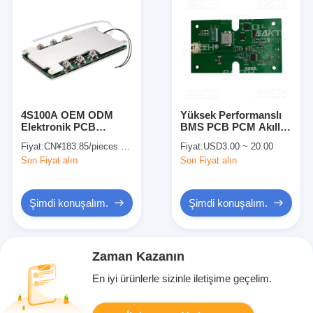
4S100A OEM ODM
Yüksek Performanslı
Elektronik PCB
BMS PCB PCM Akıllı
Montajı Lifepo4 Pil
Takım 2 Serisi Pil
Fiyat:
CN¥183.85/pieces 1-49 pieces
Fiyat:
USD3.00 ~ 20.00
Paketi için Basılı Devre
Paketi İçin
Son Fiyat alın
Son Fiyat alın
Kartı Montajı
Şimdi konuşalım.
Şimdi konuşalım.
Zaman Kazanın
En iyi ürünlerle sizinle iletişime geçelim.