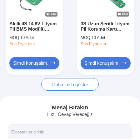
Bizim Hakkımızda
Fabrika turu
Akıllı 4S 14.8V Lityum
3S Uzun Şeritli Lityum
Pil BMS Modülü
Pil Koruma Kartı
Kalite Kontrol
BAKTH-
BAKTH-
MOQ:
10 Adet
MOQ:
10 Adet
ITL0040050016-01
ITL0030100161-01
Son Fiyat alın
Son Fiyat alın
SMBUS ve NTC ile
Uzun Pil Paketi için
Bize Ulaşın
Haberler
Şimdi konuşalım.
Şimdi konuşalım.
Davalar
Daha fazla göster
Şimdi konuşalım.
Mesaj Bırakın
Hızlı Cevap Vereceğiz
Lityum iyon pil takımı
Li Polimer Pil Paketi