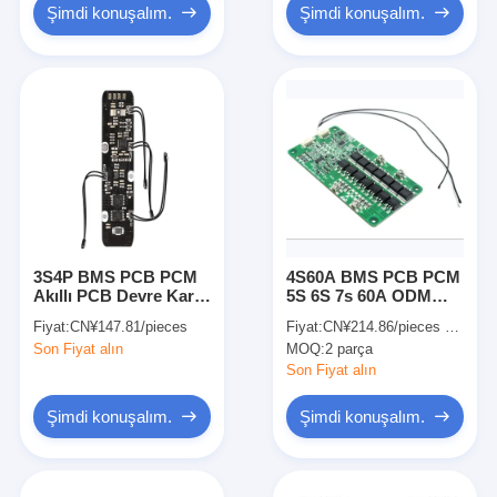
Şimdi konuşalım.
Şimdi konuşalım.
3S4P BMS PCB PCM
4S60A BMS PCB PCM
Akıllı PCB Devre Kartı
5S 6S 7s 60A ODM
PCBA Li-Ion Pil Paketi
Elektronik Pcb PCBA
Fiyat:
CN¥147.81/pieces
Fiyat:
CN¥214.86/pieces 2-49 pieces
İçin
Lifepo4 Pil için
Son Fiyat alın
MOQ:
2 parça
Son Fiyat alın
Şimdi konuşalım.
Şimdi konuşalım.