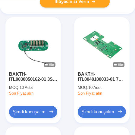
İhtiyacınızı Verin
BAKTH-
BAKTH-
ITL0030050162-01 3S
ITL0040100033-01 7A
Lityum Pil Koruma
Şarj 8A Deşarj 4S Li-
MOQ:
10 Adet
MOQ:
10 Adet
Kartı
ion Pil BMS Koruma
Son Fiyat alın
Son Fiyat alın
Kartı
Şimdi konuşalım.
Şimdi konuşalım.