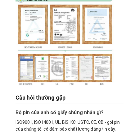
Bộ pin LiFePO4
pin chu kỳ sâu
BMS PCB PCM
Bộ pin tùy chỉnh
Bộ pin xe đạp
Pin Lithium UPS
Bộ pin Nickel Metal Hydride
Câu hỏi thường gặp
Pin Li-ion sạc lại
Bộ pin của anh có giấy chứng nhận gì?
Bộ sạc pin lithium-ion
ISO9001, ISO14001, UL, BIS, KC, USTC, CE, CB - gói pin
của chúng tôi có đảm bảo chất lượng đáng tin cậy.