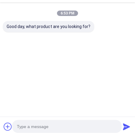
6:53 PM
Good day, what product are you looking for?
BAKTH-
BAKTH-
Slim BQ4050-
ITL0040100033-01
ITL0040120015-01
4S 5A Lithium
7A sạc 8A xả 4S pin
Bo mạch pin Lithium
Battery BMS 
Li-ion BMS bảo vệ
4S BMS có bảo vệ
ITL004005001
bảng
quá dòng
cho các thiết b
Giá tốt nhất
Giá tốt nhất
Giá tốt n
động
Nhà
Về chúng
Liên hệ với chúng
Desktop
tôi
tôi
Site
Sơ đồ trang web
Chính sách bảo mật
Phẩm chất
Bộ Pin Lithium Ion
Nhà máy trung quốc.Copyright © 2026
Shenzhen BAK Technology Co., Ltd.. All Rights Reserved.