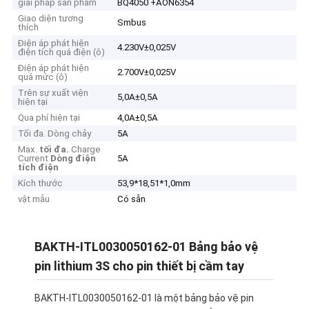
giải pháp sản phẩm
BQ4050 +AON6354
Giao diện tương
Smbus
thích
Điện áp phát hiện
4.230V±0,025V
điện tích quá điện (ô)
Điện áp phát hiện
2.700V±0,025V
quá mức (ô)
Trên sự xuất viện
5,0A±0,5A
hiện tại
Qua phí hiện tại
4,0A±0,5A
Tối đa. Dòng chảy
5A
Max.
tối đa.
Charge
Current
Dòng điện
5A
tích điện
Kích thước
53,9*18,51*1,0mm
vật mẫu
Có sẵn
BAKTH-ITL0030050162-01 Bảng bảo vệ
pin lithium 3S cho pin thiết bị cầm tay
BAKTH-ITL0030050162-01 là một bảng bảo vệ pin