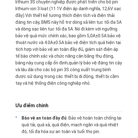
lithium 3S chuyên nghiệp được phát triển cho bộ pin
lithium-ion 3 loạt (11.1V điện áp danh nghĩa, 12,6V sạc
đầy).Với thiết kế tương thích điện tích và điện thải
đáng tin cậy, BMS này hỗ trợ dòng xả liên tục tối đa 5A
và dòng sạc liên tục tối đa 5A. Nó đi kèm với ngưỡng
bảo vệ quá mức chính xác, bao gồm 5,0A±0.5A bảo vệ
thoát nước và 4.0A±0.5A bảo vệ điện tích quá hiện tại.
tích hợp với bảo vệ an toàn đầy đủ, giám sát điện áp
tế bào chính xác và chức năng cân bằng thụ động,
bảng này cung cấp ổn định,quản lý bảo vệ đáng tin cậy
và lâu dài cho các bộ pin 3S công suất trung bình
được sử dụng trong các thiết bị di động, thiết bị cầm
tay và hệ thống điện công nghiệp nhỏ.
Ưu điểm chính
Bảo vệ an toàn đầy đủ
: Bảo vệ hoàn toàn chống lại
quá tải, quá xả, quá điện, mạch ngắn và quá nhiệt
độ, tối đa hóa sự an toàn và tuổi thọ pin.