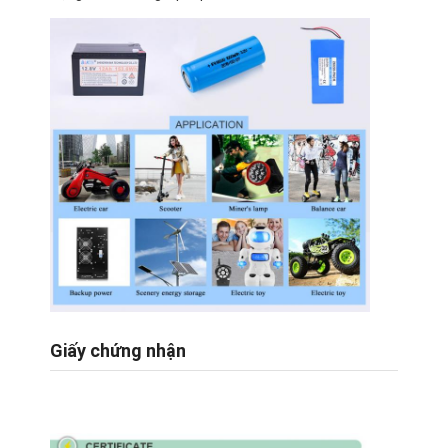
Về chúng tôi
Tham quan nhà máy
Kiểm soát chất lượng
Liên hệ
Tin tức
Các trường hợp
nói chuyện ngay.
Giấy chứng nhận
Bộ Pin Lithium Ion
Bộ pin Li Polymer