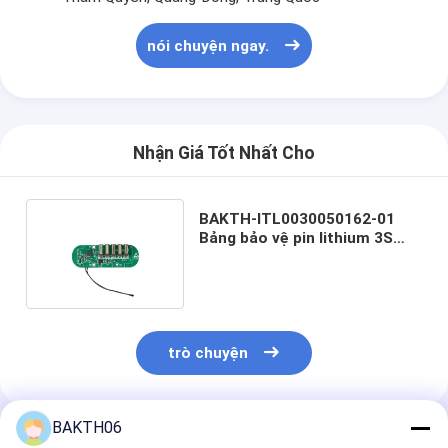
nói chuyện ngay.
Nhận Giá Tốt Nhất Cho
BAKTH-ITL0030050162-01
Bảng bảo vệ pin lithium 3S
cho pin thiết bị cầm tay
trò chuyện
BAKTH06
Sản Phẩm Khuyến Cáo