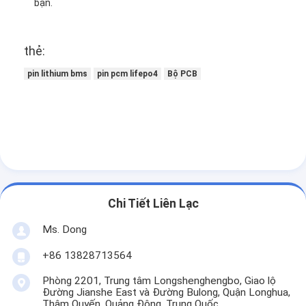
bạn.
thẻ:
pin lithium bms
pin pcm lifepo4
Bộ PCB
Chi Tiết Liên Lạc
Ms. Dong
+86 13828713564
Phòng 2201, Trung tâm Longshenghengbo, Giao lộ
Đường Jianshe East và Đường Bulong, Quận Longhua,
Thâm Quyến, Quảng Đông, Trung Quốc