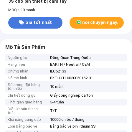
3S cho pin thiết bị cầm tay
MOQ：10 mảnh
Giá tốt nhất
nói chuyện ngay.
Mô Tả Sản Phẩm
Nguồn gốc
Đông Quan Trung Quốc
Hàng hiệu
BAKTH / Neutral / OEM
Chứng nhận
IEC62133
Số mô hình
BKTH-ITL0030050162-01
Số lượng đặt hàng
10 mảnh
tối thiểu
chi tiết đóng gói
Giấy công nghiệp carton
Thời gian giao hàng
3-4 tuần
Điều khoản thanh
T/T
toán
Khả năng cung cấp
10000 chiếc / tháng
Loại bảng bảo vệ
Bảng bảo vệ pin lithium 3S