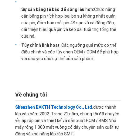
Sự cân bằng tế bào để sống lâu hơn:
Chức năng
cân bằng pin tích hợp loại bỏ sự không nhất quán
của pin, đảm bảo mỗi pin 4S sạc và xả đồng đều,
cải thiện hiệu quả pin và kéo dài tuổi thọ tổng thể
của nó.
Tùy chỉnh linh hoạt
: Các ngưỡng quá mức có thể
điều chỉnh và các tùy chọn OEM / ODM để phù hợp
với các yêu cầu cụ thể của sản phẩm.
Về chúng tôi
Trang chủ
Shenzhen BAKTH Technology Co., Ltd.
được thành
lập vào năm 2002. Trong 21 năm, chúng tôi đã chuyên
Sản phẩm
về lắp ráp pin và thiết kế và sản xuất PCM / BMS.Nhà
máy rộng 1.000 mét vuông có dây chuyền sản xuất tự
Video
động và khả năng lắp ráp SMT.