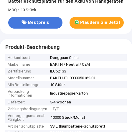
Batterieschutzplatine für den Akku von Handgeräten
MOQ：10 Stück
Bestpreis
Plaudern Sie Jetzt
Produkt-Beschreibung
Herkunftsort
Dongguan China
Markenname
BAKTH / Neutral / OEM
Zertifizierung
IEC62133
Modellnummer
BAKTH-ITL0030050162-01
Min Bestellmenge
10 Stück
Verpackung
Industriepapierkarton
Informationen
Lieferzeit
3-4 Wochen
Zahlungsbedingungen
T/T
Versorgungsmaterial-
10000 Stück/Monat
Fähigkeit
Art der Schutzplatte
3S Lithiumbatterie-Schutzbrett