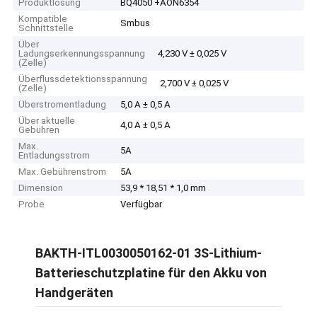
Produktlösung
BQ4050 +AON6354
Kompatible
Smbus
Schnittstelle
Über
Ladungserkennungsspannung
4,230 V ± 0,025 V
(Zelle)
Überflussdetektionsspannung
2,700 V ± 0,025 V
(Zelle)
Überstromentladung
5,0 A ± 0,5 A
Über aktuelle
4,0 A ± 0,5 A
Gebühren
Max.
5A
Entladungsstrom
Max. Gebührenstrom
5A
Dimension
53,9 * 18,51 * 1,0 mm
Probe
Verfügbar
BAKTH-ITL0030050162-01 3S-Lithium-
Batterieschutzplatine für den Akku von
Handgeräten