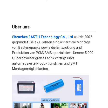
Über uns
Werksbesichtigung
Qualitätskontrolle
Über uns
Kontaktiere uns
Shenzhen BAKTH Technology Co., Ltd.
wurde 2002
gegründet. Seit 21 Jahren sind wir auf die Montage
Nachricht
von Batteriepacks sowie die Entwicklung und
Produktion von PCM/BMS spezialisiert. Unsere 5.000
Fälle
Quadratmeter große Fabrik verfügt über
automatisierte Produktionslinien und SMT-
Plaudern Sie Jetzt
Montagemöglichkeiten.
Lithium-Ionen-Batterie-Satz
Li-Polymer-Akkupack