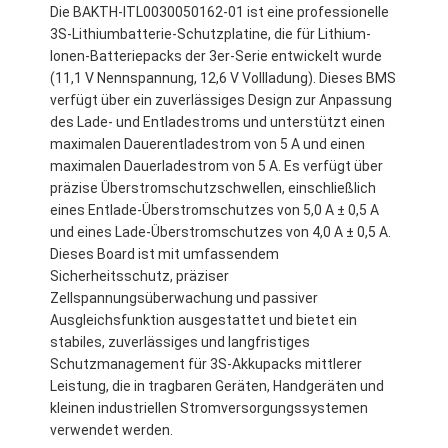
Die BAKTH-ITL0030050162-01 ist eine professionelle
3S-Lithiumbatterie-Schutzplatine, die für Lithium-
Ionen-Batteriepacks der 3er-Serie entwickelt wurde
(11,1 V Nennspannung, 12,6 V Vollladung). Dieses BMS
verfügt über ein zuverlässiges Design zur Anpassung
des Lade- und Entladestroms und unterstützt einen
maximalen Dauerentladestrom von 5 A und einen
maximalen Dauerladestrom von 5 A. Es verfügt über
präzise Überstromschutzschwellen, einschließlich
eines Entlade-Überstromschutzes von 5,0 A ± 0,5 A
und eines Lade-Überstromschutzes von 4,0 A ± 0,5 A.
Dieses Board ist mit umfassendem
Sicherheitsschutz, präziser
Zellspannungsüberwachung und passiver
Ausgleichsfunktion ausgestattet und bietet ein
stabiles, zuverlässiges und langfristiges
Schutzmanagement für 3S-Akkupacks mittlerer
Leistung, die in tragbaren Geräten, Handgeräten und
kleinen industriellen Stromversorgungssystemen
verwendet werden.