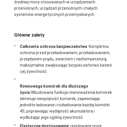
średniej mocy stosowanych w urządzeniach
przenośnych, urządzeń przenośnych i małych
systemów energetycznych przemysłowych.
Główne zalety
Całkowita ochrona bezpieczeństwa
: Kompletna
ochrona przed przeładowaniem, przeładowaniem,
przepływem prądu, zwarciem i nadtemperaturą,
maksymalnie zwiększając bezpieczeństwo baterii
i jej żywotność.
Równowaga komórek dla dłuższego
życia:
Wbudowana funkcja równoważenia komórek
Strona główna
eliminuje niespójność komórek, zapewniając
jednolite ładowanie i rozładowanie każdej komórki
Produkty
4S, poprawiając wydajność akumulatora i
wydłużając jego ogólną żywotność.
Filmy
Elastyczne dostosowanie
: regulowane progi