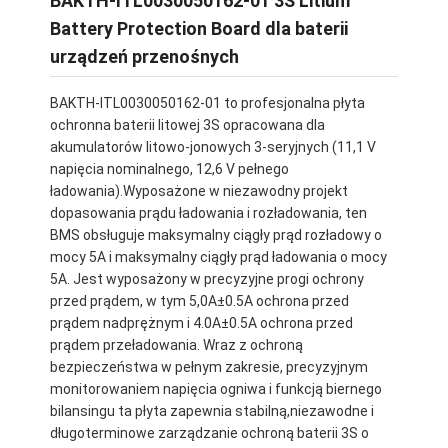
BAKTH-ITL0030050162-01 3S Litium
Battery Protection Board dla baterii
urządzeń przenośnych
BAKTH-ITL0030050162-01 to profesjonalna płyta
ochronna baterii litowej 3S opracowana dla
akumulatorów litowo-jonowych 3-seryjnych (11,1 V
napięcia nominalnego, 12,6 V pełnego
ładowania).Wyposażone w niezawodny projekt
dopasowania prądu ładowania i rozładowania, ten
BMS obsługuje maksymalny ciągły prąd rozładowy o
mocy 5A i maksymalny ciągły prąd ładowania o mocy
5A. Jest wyposażony w precyzyjne progi ochrony
przed prądem, w tym 5,0A±0.5A ochrona przed
prądem nadprężnym i 4.0A±0.5A ochrona przed
prądem przeładowania. Wraz z ochroną
bezpieczeństwa w pełnym zakresie, precyzyjnym
monitorowaniem napięcia ogniwa i funkcją biernego
bilansingu ta płyta zapewnia stabilną,niezawodne i
długoterminowe zarządzanie ochroną baterii 3S o