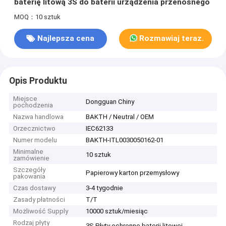
baterię litową 3S do baterii urządzenia przenośnego
MOQ：10 sztuk
Najlepsza cena
Rozmawiaj teraz.
Opis Produktu
Miejsce
Dongguan Chiny
pochodzenia
Nazwa handlowa
BAKTH / Neutral / OEM
Orzecznictwo
IEC62133
Numer modelu
BAKTH-ITL0030050162-01
Minimalne
10 sztuk
zamówienie
Szczegóły
Papierowy karton przemysłowy
pakowania
Czas dostawy
3-4 tygodnie
Zasady płatności
T/T
Możliwość Supply
10000 sztuk/miesiąc
Rodzaj płyty
3S Płyty ochronne baterii litowej