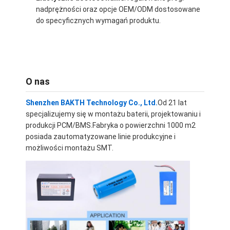
nadprężności oraz opcje OEM/ODM dostosowane
O nas
do specyficznych wymagań produktu.
Wycieczka po fabryce
Kontrola jakości
Skontaktuj się z nami
O nas
Aktualności
Shenzhen BAKTH Technology Co., Ltd.
Od 21 lat
specjalizujemy się w montażu baterii, projektowaniu i
Sprawy
produkcji PCM/BMS.Fabryka o powierzchni 1000 m2
posiada zautomatyzowane linie produkcyjne i
Rozmawiaj teraz.
możliwości montażu SMT.
Akumulator litowo-jonowy
Zestaw akumulatorów Li-polimerowych