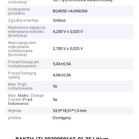
ochronnej
rozwiązanie
BQ4050 +AON6354
produktu
Zgodny interfejs
Smbus
Nadmierne napięcie
wykrywania ładunku
4,230 V ± 0,025 V
(komórka)
Nad napięciem
wykrywania
2,700 V ± 0,025 V
rozładowania
(komórka)
Ponad bieżącym
5,0A±0,5A
rozładowaniem
Ponad bieżącą
4,0A±0,5A
opłatą
Max. Prąd
5a
rozładowania
Max.
Maks.
Charge
Current
Prąd
5a
ładowania
Wymiar
53,9*18,51*1,0 mm
próbka
Dostępny