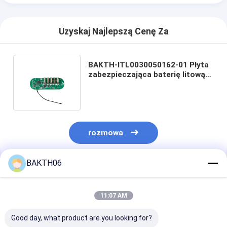
Uzyskaj Najlepszą Cenę Za
BAKTH-ITL0030050162-01 Płyta
zabezpieczająca baterię litową
3S do baterii urządzenia
przenośnego
rozmowa
BAKTH06
Polecane Produkty
11:07 AM
Good day, what product are you looking for?