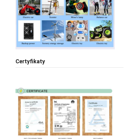
Zestaw akumulatorów LiFePO4
akumulator o głębokim cyklu
BMS PCB PCM
Dostosowany zestaw akumulatorów
Zestaw baterii rowerowej
Certyfikaty
Baterie litowe UPS
Zestaw akumulatorów z hydridem niklu metalu
akumulator litowo-jonowy
Ładowarka do akumulatorów litowo-jonowych