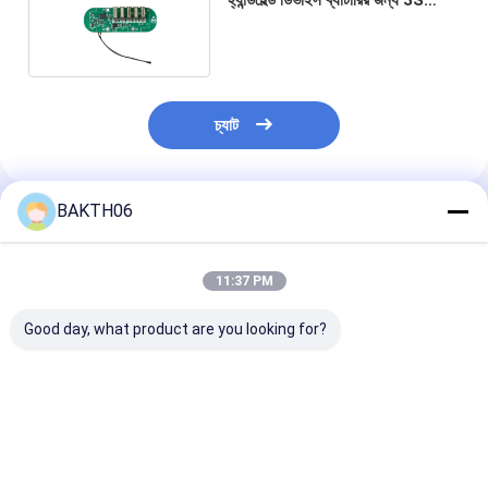
লিথিয়াম ব্যাটারি সুরক্ষা বোর্ড
চ্যাট
BAKTH06
প্রস্তাবিত পণ্য
11:37 PM
Good day, what product are you looking for?
BAKTH-
BAKTH-
পোর্টেবল ডিভাইসের জ
ITL0040100033-01
ITL0040120015-01
BQ4050-Based
7A চার্জ 8A ডিসচার্জ 4S
4S লিথিয়াম ব্যাটারি বোর্ড
লিথিয়াম ব্যাটারি BM
লিথিয়াম আয়ন ব্যাটারি BMS
বিএমএস মডিউল ওভারকারেন্ট
BAKTH-