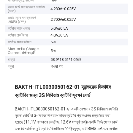
সামঞ্জস্যপূর্ণ ইন্টারফেস
স্মাবস
ওভার চার্জ সনাক্তকরণ ভোল্টেজ
4.230V±0.025V
(সেল)
ওভার স্রাব সনাক্তকরণ
2.700V±0.025V
ভোল্টেজ (সেল)
বর্তমান স্রাব ওভার
5.0A±0.5A
বর্তমান চার্জ উপর
4.0A±0.5A
সর্বোচ্চ স্রাব বর্তমান
5 এ
Max.
সর্বোচ্চ
Charge
5 এ
Current
চার্জ কারেন্ট
মাত্রা
53.9*18.51*1.0 মিমি
নমুনা
পাওয়া যায়
BAKTH-ITL0030050162-01 হ্যান্ডহেল্ড ডিভাইস
ব্যাটারির জন্য 3S লিথিয়াম ব্যাটারি সুরক্ষা বোর্ড
BAKTH-ITL0030050162-01 হল একটি পেশাদার 3S লিথিয়াম ব্যাটারি
সুরক্ষা বোর্ড যা 3-সিরিজ লিথিয়াম-আয়ন ব্যাটারি প্যাকগুলির জন্য তৈরি করা
হয়েছে (11.1V নামমাত্র ভোল্টেজ, 12.6V সম্পূর্ণ চার্জ)৷ একটি নির্ভরযোগ্য চার্জ
এবং ডিসচার্জ কারেন্ট ম্যাচিং ডিজাইনের বৈশিষ্ট্যযুক্ত, এই BMS 5A-এর সর্বোচ্চ