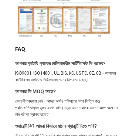
LiFePO4 ব্যাটারি প্যাক
গভীর চক্র ব্যাটারি
বিএমএস পিসিবি পিসিএম
কাস্টমাইজড ব্যাটারি প্যাক
FAQ
ই বাইকের ব্যাটারি প্যাক
আপনার ব্যাটারি প্যাকের মালিকানাধীন সার্টিফিকেট কি ধরনের?
ইউপিএস লিথিয়াম ব্যাটারি
ISO9001, ISO14001, UL, BIS, KC, USTC, CE, CB - আমাদের
ব্যাটারি প্যাকগুলিতে নির্ভরযোগ্য মানের নিশ্চয়তা রয়েছে৷
নিকেল মেটাল হাইড্রাইড ব্যাটারি প্যাক
আপনার কি MOQ আছে?
রিচার্জযোগ্য লি-আইন ব্যাটারি
কোন সীমাবদ্ধতা নেই - আমরা অর্ডার পরিমাণের উপর ভিত্তি করে
প্রতিযোগিতামূলক মূল্য অফার করি। নমুনা আদেশ বাল্ক আদেশ আগে আমাদের
লিথিয়াম আয়ন ব্যাটারি চার্জার
মান পরীক্ষা স্বাগত জানাই.
ওয়ারেন্টি কি? আমরা কিভাবে মানের গ্যারান্টি দিতে পারি?
স্ট্যান্ডার্ড ওয়ারেন্টি 12 মাস (বিশেষ পণ্যের জন্য আলোচনা সাপেক্ষ)। আমাদের