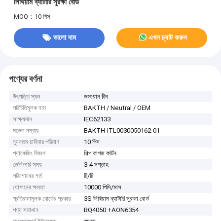
লিথিয়াম ব্যাটারি সুরক্ষা বোর্ড
MOQ：10 পিস
ভালো দাম
এখন চ্যাট করুন
পণ্যের বর্ণনা
উৎপত্তি স্থল
ডংগুয়ান চীন
পরিচিতিমুলক নাম
BAKTH / Neutral / OEM
সাক্ষ্যদান
IEC62133
মডেল নম্বার
BAKTH-ITL0030050162-01
ন্যূনতম চাহিদার পরিমাণ
10 পিস
প্যাকেজিং বিবরণ
শিল্প কাগজ কার্টন
ডেলিভারি সময়
3-4 সপ্তাহ
পরিশোধের শর্ত
টি/টি
যোগানের ক্ষমতা
10000 পিসি/মাস
প্রতিরক্ষামূলক বোর্ডের প্রকার
3S লিথিয়াম ব্যাটারি সুরক্ষা বোর্ড
পণ্য সমাধান
BQ4050 +AON6354