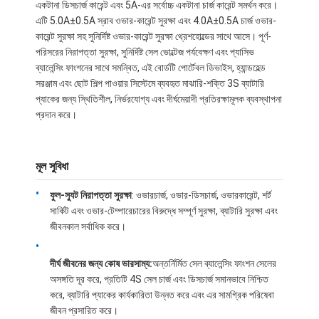
একটানা ডিসচার্জ কারেন্ট এবং 5A-এর সর্বোচ্চ একটানা চার্জ কারেন্ট সমর্থন করে।
এটি 5.0A±0.5A স্রাব ওভার-কারেন্ট সুরক্ষা এবং 4.0A±0.5A চার্জ ওভার-
কারেন্ট সুরক্ষা সহ সুনির্দিষ্ট ওভার-কারেন্ট সুরক্ষা থ্রেশহোল্ডের সাথে আসে। পূর্ণ-
পরিসরের নিরাপত্তা সুরক্ষা, সুনির্দিষ্ট সেল ভোল্টেজ পর্যবেক্ষণ এবং প্যাসিভ
ব্যালেন্সিং ফাংশনের সাথে সমন্বিত, এই বোর্ডটি পোর্টেবল ডিভাইস, হ্যান্ডহেল্ড
সরঞ্জাম এবং ছোট শিল্প পাওয়ার সিস্টেমে ব্যবহৃত মাঝারি-শক্তি 3S ব্যাটারি
প্যাকের জন্য স্থিতিশীল, নির্ভরযোগ্য এবং দীর্ঘমেয়াদী প্রতিরক্ষামূলক ব্যবস্থাপনা
প্রদান করে।
মূল সুবিধা
ফুল-স্যুট নিরাপত্তা সুরক্ষা
: ওভারচার্জ, ওভার-ডিসচার্জ, ওভারকারেন্ট, শর্ট
সার্কিট এবং ওভার-টেম্পারেচারের বিরুদ্ধে সম্পূর্ণ সুরক্ষা, ব্যাটারি সুরক্ষা এবং
জীবনকাল সর্বাধিক করে।
দীর্ঘ জীবনের জন্য কোষ ভারসাম্য:
অন্তর্নির্মিত সেল ব্যালেন্সিং ফাংশন সেলের
অসঙ্গতি দূর করে, প্রতিটি 4S সেল চার্জ এবং ডিসচার্জ সমানভাবে নিশ্চিত
করে, ব্যাটারি প্যাকের কার্যকারিতা উন্নত করে এবং এর সামগ্রিক পরিষেবা
জীবন প্রসারিত করে।