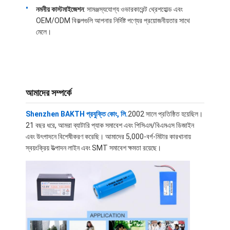
নমনীয় কাস্টমাইজেশন
: সামঞ্জস্যযোগ্য ওভারকারেন্ট থ্রেশহোল্ড এবং
OEM/ODM বিকল্পগুলি আপনার নির্দিষ্ট পণ্যের প্রয়োজনীয়তার সাথে
মেলে।
আমাদের সম্পর্কে
Shenzhen BAKTH প্রযুক্তি কোং, লি.
2002 সালে প্রতিষ্ঠিত হয়েছিল।
21 বছর ধরে, আমরা ব্যাটারি প্যাক সমাবেশ এবং পিসিএম/বিএমএস ডিজাইন
এবং উৎপাদনে বিশেষীকরণ করেছি। আমাদের 5,000-বর্গ-মিটার কারখানায়
স্বয়ংক্রিয় উত্পাদন লাইন এবং SMT সমাবেশ ক্ষমতা রয়েছে।
বাড়ি
পণ্য
ভিডিও