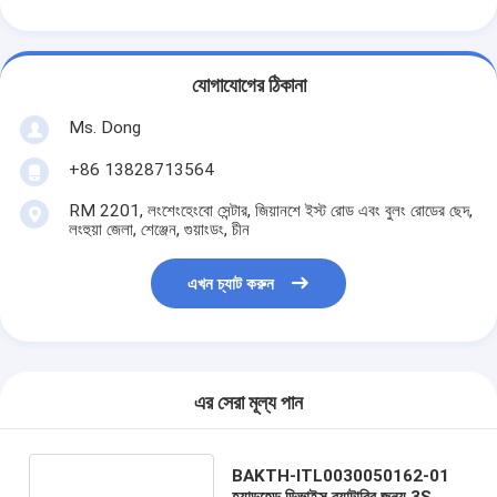
যোগাযোগের ঠিকানা
Ms. Dong
+86 13828713564
RM 2201, লংশেংহেংবো সেন্টার, জিয়ানশে ইস্ট রোড এবং বুলং রোডের ছেদ,
লংহুয়া জেলা, শেঞ্জেন, গুয়াংডং, চীন
এখন চ্যাট করুন
এর সেরা মূল্য পান
BAKTH-ITL0030050162-01
হ্যান্ডহেল্ড ডিভাইস ব্যাটারির জন্য 3S