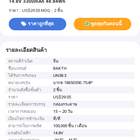
14.8V 3300mAh 48.84Wh
ราคา：US$29.05
MOQ：2 ชิ้น
ราคาถูกที่สุด
พูดคุยกันตอนนี้
รายละเอียดสินค้า
สถานที่กำเนิด
จีน
ชื่อแบรนด์
BAKTH
ได้รับการรับรอง
UN38.3
หมายเลขรุ่น
บากธ-1865035E-7S4P
จำนวนสั่งซื้อขั้นต่ำ
2 ชิ้น
ราคา
US$29.05
รายละเอียดการบรรจุ
กล่องกระดาษ
เวลาการส่งมอบ
15 ~ 20 วัน
เงื่อนไขการชำระเงิน
ที/ที
สามารถในการผลิต
100,000 ชิ้น / เดือน
แรงดันไฟฟ้า
14.8V