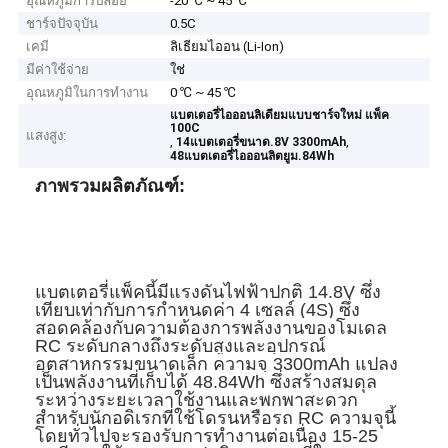
อุณหภูมิการปล่อย
-20 ℃ ~ 45 ℃
ชาร์จปัจจุบัน
0.5C
เคมี
ลิเธียมไออน (Li-Ion)
มีค่าใช้จ่าย
ใช่
อุณหภูมิในการทำงาน
0 ℃ ~ 45 ℃
แบตเตอรี่ไอออนลิเดียมแบบชาร์จใหม่ แพ็ค
100C
แสงสูง:
,
,
14แบตเตอรี่ขนาด.8V 3300mAh
48แบตเตอรี่ไอออนลิตยูม.84Wh
ภาพรวมผลิตภัณฑ์:
แบตเตอรี่แพ็คนี้มีแรงดันไฟฟ้าปกติ 14.8V ซึ่ง
เทียบเท่ากับการกำหนดค่า 4 เซลล์ (4S) ซึ่ง
สอดคล้องกับความต้องการพลังงานของโมเดล
RC ระดับกลางถึงระดับสูงและอุปกรณ์
อุตสาหกรรมขนาดเล็ก ความจุ 3300mAh แปลง
เป็นพลังงานที่เก็บได้ 48.84Wh ซึ่งสร้างสมดุล
ระหว่างระยะเวลาใช้งานและพกพาสะดวก
สำหรับนักอดิเรกที่ใช้โดรนหรือรถ RC ความจุนี้
โดยทั่วไปจะรองรับการทำงานต่อเนื่อง 15-25