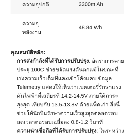
3300m Ah
ความจุปกติ
เกี่ยวกับเรา
ทัวร์โรงงาน
ความจุ
48.84 Wh
พลังงาน
การควบคุมคุณภาพ
ติดต่อเรา
คุณสมบัติหลัก:
ข่าว
การส่งกำลังที่ได้รับการปรับปรุง
‌: อัตราการคาย
ประจุ 100C ช่วยขจัดแรงดันตกแม้ในขณะที่
กรณี
เร่งความเร็วเต็มที่และเข้าโค้งแคบ ข้อมูล
พูดคุยกันตอนนี้
Telemetry แสดงให้เห็นว่าแบตเตอรี่รักษาแรง
ดันไฟฟ้าที่เสถียรที่ 14.2-14.5V ภายใต้ภาระ
สูงสุด เทียบกับ 13.5-13.8V ด้วยแพ็คเก่า สิ่งนี้
ชุดแบตเตอรี่ลิเธียมไอออน
ช่วยให้นักบินรักษาความเร็วสูงสุดตลอดรอบ
ลดเวลาต่อรอบเฉลี่ยลง 0.8-1.2 วินาที
แพ็คแบตเตอรี่ ลี โพลีเมอร์
ความน่าเชื่อถือที่ได้รับการปรับปรุง
‌: ในระหว่าง