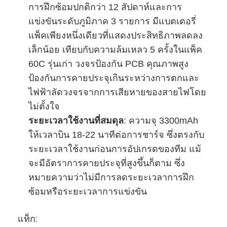
แบตเตอรี่ ไลฟ์โป4
การฝึกซ้อมปกติกว่า 12 สัปดาห์และการ
แข่งขันระดับภูมิภาค 3 รายการ มีแบตเตอรี่
แบตเตอรี่รอบลึก
แพ็คเพียงหนึ่งเดียวที่แสดงประสิทธิภาพลดลง
เล็กน้อย เทียบกับความล้มเหลว 5 ครั้งในแพ็ค
บีเอ็มเอส พีซีบี พีซีเอ็ม
60C รุ่นเก่า วงจรป้องกัน PCB คุณภาพสูง
ชุดแบตเตอรี่แบบกำหนดเอง
ป้องกันการคายประจุเกินระหว่างการตกและ
ไฟฟ้าลัดวงจรจากการเสียหายของสายไฟโดย
แบตเตอรี่จักรยานไฟฟ้า
ไม่ตั้งใจ
แบตเตอรี่ลิทธิียม ยูพีเอส
ระยะเวลาใช้งานที่สมดุล
‌: ความจุ 3300mAh
ให้เวลาบิน 18-22 นาทีต่อการชาร์จ ซึ่งตรงกับ
แพ็คแบตเตอรี่ไฮดริดโลหะไนเคิล
ระยะเวลาใช้งานก่อนการอัปเกรดของทีม แม้
จะมีอัตราการคายประจุที่สูงขึ้นก็ตาม ซึ่ง
แบตเตอรี่ Li-ion ที่สามารถชาร์จใหม่ได้
หมายความว่าไม่มีการลดระยะเวลาการฝึก
เครื่องชาร์จแบตเตอรี่ลิเธียมไอออน
ซ้อมหรือระยะเวลาการแข่งขัน
แท็ก: