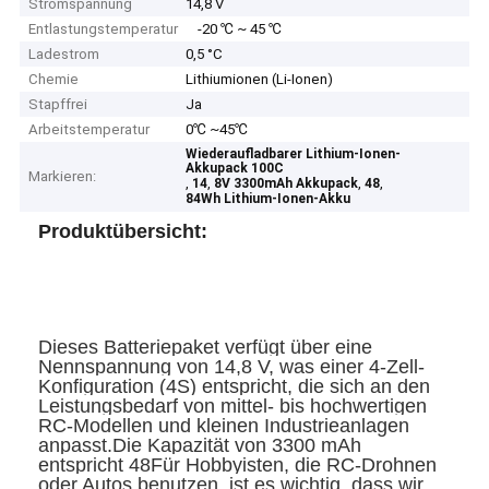
Stromspannung
14,8 V
Entlastungstemperatur
-20 ℃ ~ 45 ℃
Ladestrom
0,5 °C
Chemie
Lithiumionen (Li-Ionen)
Stapffrei
Ja
Arbeitstemperatur
0℃ ~45℃
Wiederaufladbarer Lithium-Ionen-
Akkupack 100C
Markieren:
,
,
,
,
14
8V 3300mAh Akkupack
48
84Wh Lithium-Ionen-Akku
Produktübersicht:
Dieses Batteriepaket verfügt über eine
Nennspannung von 14,8 V, was einer 4-Zell-
Konfiguration (4S) entspricht, die sich an den
Leistungsbedarf von mittel- bis hochwertigen
RC-Modellen und kleinen Industrieanlagen
anpasst.Die Kapazität von 3300 mAh
entspricht 48Für Hobbyisten, die RC-Drohnen
oder Autos benutzen, ist es wichtig, dass wir