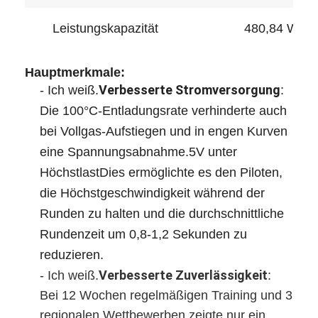
Über uns
Leistungskapazität
480,84 Wh
Werksbesichtigung
Hauptmerkmale:
Qualitätskontrolle
Verbesserte Stromversorgung
- Ich weiß.
:
Kontaktiere uns
Die 100°C-Entladungsrate verhinderte auch
bei Vollgas-Aufstiegen und in engen Kurven
Nachricht
eine Spannungsabnahme.5V unter
Fälle
HöchstlastDies ermöglichte es den Piloten,
die Höchstgeschwindigkeit während der
Plaudern Sie Jetzt
Runden zu halten und die durchschnittliche
Rundenzeit um 0,8-1,2 Sekunden zu
reduzieren.
Lithium-Ionen-Batterie-Satz
Verbesserte Zuverlässigkeit
- Ich weiß.
:
Bei 12 Wochen regelmäßigen Training und 3
Li-Polymer-Akkupack
regionalen Wettbewerben zeigte nur ein