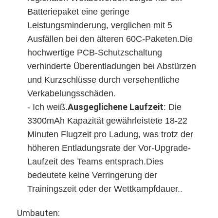
LiFePO4-Akkupackung
Batteriepaket eine geringe
Leistungsminderung, verglichen mit 5
Tiefkreislaufbatterie
Ausfällen bei den älteren 60C-Paketen.Die
BMS PCB PCM
hochwertige PCB-Schutzschaltung
verhinderte Überentladungen bei Abstürzen
Benutzerdefiniertes Batteriepaket
und Kurzschlüsse durch versehentliche
e-Fahrradbatteriesatz
Verkabelungsschäden.
Ausgeglichene Laufzeit
- Ich weiß.
: Die
UPS-Lithiumbatterien
3300mAh Kapazität gewährleistete 18-22
Minuten Flugzeit pro Ladung, was trotz der
Nickelmetahlhydrid-Akkupackung
höheren Entladungsrate der Vor-Upgrade-
Wiederaufladbarer Li-Ionen-Akku
Laufzeit des Teams entsprach.Dies
bedeutete keine Verringerung der
Lithium-Ionen-Batterie-Ladegerät
Trainingszeit oder der Wettkampfdauer..
Umbauten: