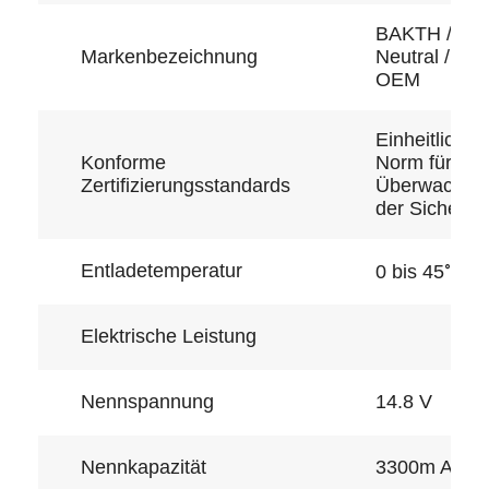
BAKTH /
Markenbezeichnung
Neutral /
OEM
Einheitliche
Konforme
Norm für die
Zertifizierungsstandards
Überwachun
der Sicherhei
Entladetemperatur
°C
0 bis 45
Elektrische Leistung
Zu Hause
Nennspannung
14.8 V
Produkte
Videos
Nennkapazität
3300m Ah