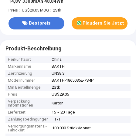
14,8V 3300mAh 48,84Wh
Preis：US$29.05
MOQ：2Stk
Bestpreis
Plaudern Sie Jetzt
Produkt-Beschreibung
Herkunftsort
China
Markenname
BAKTH
Zertifizierung
UN38.3
Modellnummer
BAKTH-1865035E-7S4P
Min Bestellmenge
2Stk
Preis
US$29.05
Verpackung
Karton
Informationen
Lieferzeit
15 ~ 20 Tage
Zahlungsbedingungen
T/T
Versorgungsmaterial-
100.000 Stück/Monat
Fähigkeit